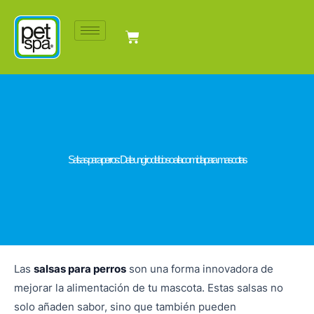
Ir
al
Cart
contenido
Salsas para perros: Dale un giro delicioso a la comida para mascotas
Las
salsas para perros
son una forma innovadora de
mejorar la alimentación de tu mascota. Estas salsas no
solo añaden sabor, sino que también pueden