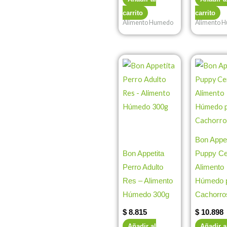
carrito
carrito
Alimento Humedo
Alimento 
Bon Appet
Bon Appetita
Puppy Ce
Perro Adulto
Alimento
Res – Alimento
Húmedo 
Húmedo 300g
Cachorro
$
8.815
$
10.898
Añadir al
Añadir a