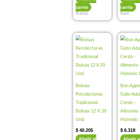
carrito
carrito
Arenas
Aseo
Bolsas
Bon Appet
Recolectoras
Gato Adul
Tradicional
Cerdo –
Bolsas 12 X 20
Alimento
Und
Húmedo 
$
40.205
$
6.318
Añadir al
Añadir a