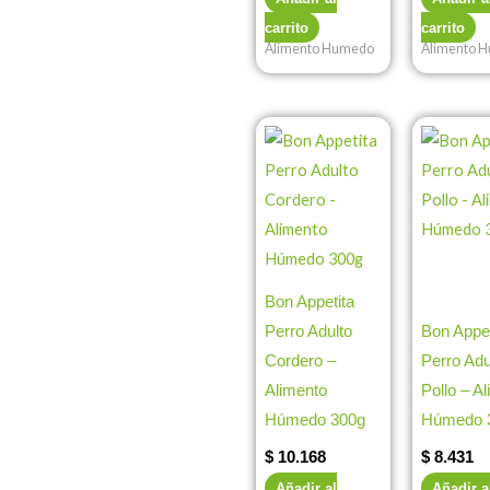
carrito
carrito
Alimento Humedo
Alimento 
Bon Appetita
Perro Adulto
Bon Appet
Cordero –
Perro Adu
Alimento
Pollo – A
Húmedo 300g
Húmedo 
$
10.168
$
8.431
Añadir al
Añadir a