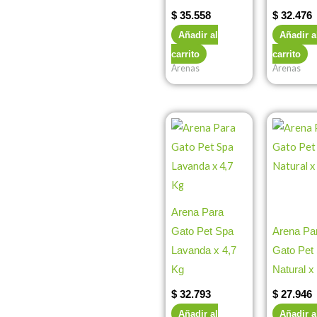
$
35.558
$
32.476
Añadir al
Añadir a
carrito
carrito
Arenas
Arenas
Arena Para
Gato Pet Spa
Arena Pa
Lavanda x 4,7
Gato Pet
Kg
Natural x
$
32.793
$
27.946
Añadir al
Añadir a