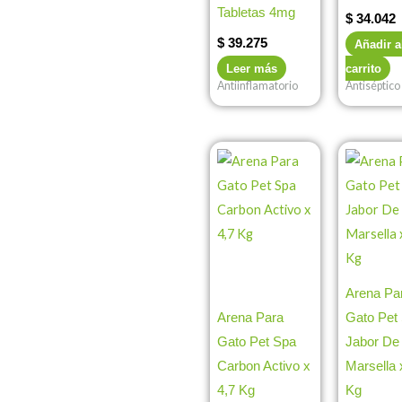
Tabletas 4mg
$
34.042
$
39.275
Añadir a
Leer más
carrito
Antiinflamatorio
Antiséptico
Arena Pa
Arena Para
Gato Pet
Gato Pet Spa
Jabor De
Carbon Activo x
Marsella 
4,7 Kg
Kg