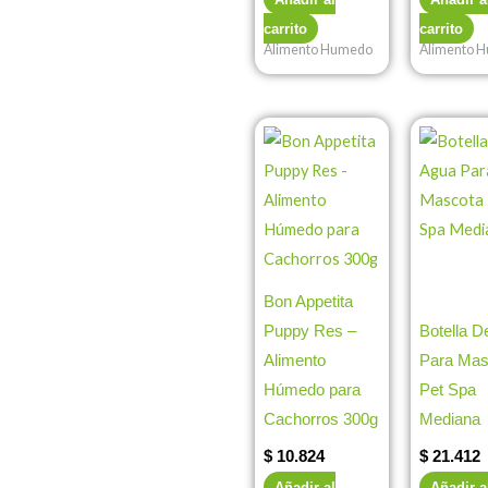
carrito
carrito
Alimento Humedo
Alimento 
Bon Appetita
Puppy Res –
Botella D
Alimento
Para Mas
Húmedo para
Pet Spa
Cachorros 300g
Mediana
$
10.824
$
21.412
Añadir al
Añadir a