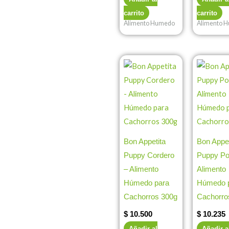
carrito
carrito
Alimento Humedo
Alimento 
Bon Appetita
Bon Appet
Puppy Cordero
Puppy Pol
– Alimento
Alimento
Húmedo para
Húmedo 
Cachorros 300g
Cachorro
$
10.500
$
10.235
Añadir al
Añadir a