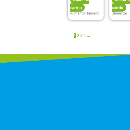
carrito
carrito
Alimento Humedo
Bienestar
1
2
3
4
→