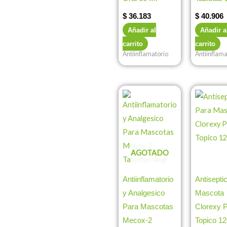
$
36.183
$
40.906
Añadir al
Añadir a
carrito
carrito
Antiinflamatorio
Antiinflama
AGOTADO
Antiinflamatorio
Antisepti
y Analgesico
Mascota
Para Mascotas
Clorexy P
Mecox-2
Topico 12