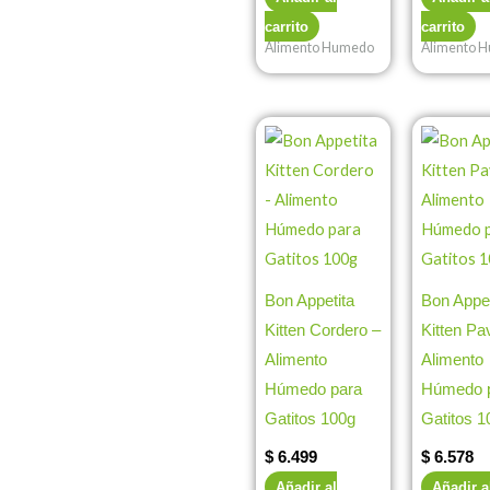
carrito
carrito
Alimento Humedo
Alimento 
Bon Appetita
Bon Appet
Kitten Cordero –
Kitten Pa
Alimento
Alimento
Húmedo para
Húmedo 
Gatitos 100g
Gatitos 1
$
6.499
$
6.578
Añadir al
Añadir a