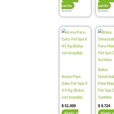
carrito
carrito
Arenas
Arenas
Bolsa
Arena Para
Desechab
Gato Pet Spa X
Para Mas
4.5 Kg (Bolsa
Pet Spa 
con boquilla)
Surtidos
$
51.000
$
9.724
Añadir al
Añadir a