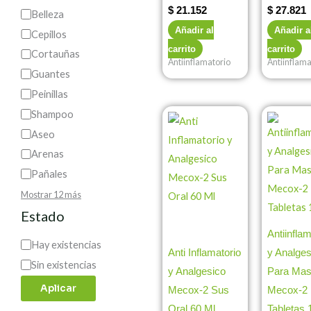
$
21.152
$
27.821
Belleza
Añadir al
Añadir a
Cepillos
carrito
carrito
Cortauñas
Antiinflamatorio
Antiinflama
Guantes
Peinillas
Shampoo
Aseo
Arenas
Pañales
Mostrar 12 más
Estado
Antiinflam
Hay existencias
Anti Inflamatorio
y Analges
Sin existencias
y Analgesico
Para Mas
Aplicar
Mecox-2 Sus
Mecox-2
Oral 60 Ml
Tabletas