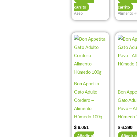
carrito
carrito
Aseo
Alimento 
Bon Appetita
Gato Adulto
Bon Appet
Cordero –
Gato Adul
Alimento
Pavo – A
Húmedo 100g
Húmedo 
$
6.051
$
6.390
Añadir al
Añadir a