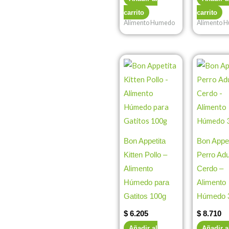
carrito
carrito
Alimento Humedo
Alimento 
Bon Appetita
Bon Appet
Kitten Pollo –
Perro Adu
Alimento
Cerdo –
Húmedo para
Alimento
Gatitos 100g
Húmedo 
$
6.205
$
8.710
Añadir al
Añadir a