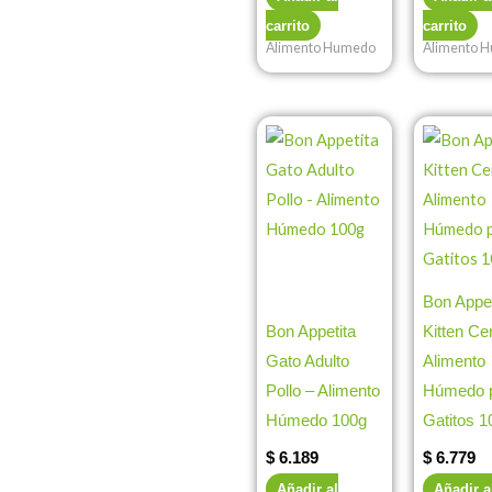
carrito
carrito
Alimento Humedo
Alimento 
Bon Appet
Bon Appetita
Kitten Ce
Gato Adulto
Alimento
Pollo – Alimento
Húmedo 
Húmedo 100g
Gatitos 1
$
6.189
$
6.779
Añadir al
Añadir a