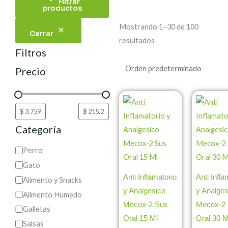
Filtrar
productos
Mostrando 1–30 de 100
Cerrar
resultados
Filtros
Precio
Categoría
Perro
Gato
Anti Inflamatorio
Anti Infla
Alimento y Snacks
y Analgesico
y Analges
Alimento Humedo
Mecox-2 Sus
Mecox-2
Galletas
Oral 15 Ml
Oral 30 M
Salsas