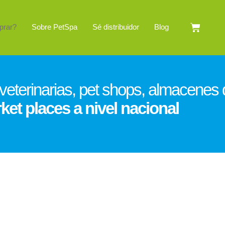
Cart
prar?
Sobre PetSpa
Sé distribuidor
Blog
 veterinarias, pet shops, almacenes
ket places a nivel nacional