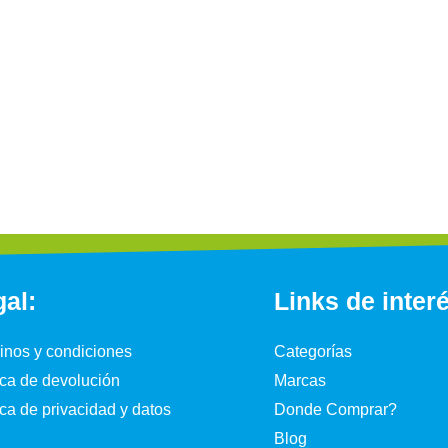
al:
Links de inter
inos y condiciones
Categorías
ica de devolución
Marcas
ica de privacidad y datos
Donde Comprar?
Blog