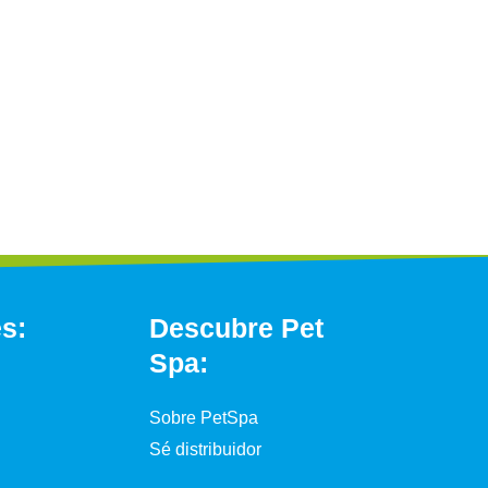
és:
Descubre Pet
Spa:
Sobre PetSpa
Sé distribuidor