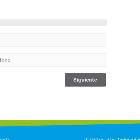
Siguiente
Certificación bancaria no mayor
as
30 días
Subida de archivo