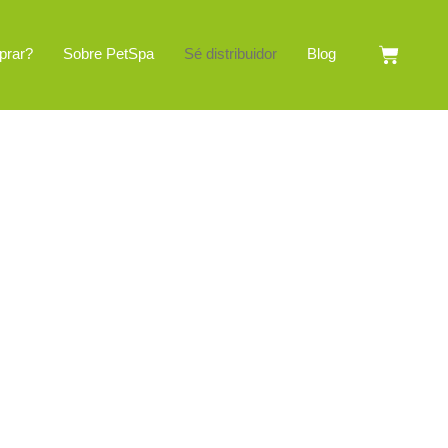
Cart
prar?
Sobre PetSpa
Sé distribuidor
Blog