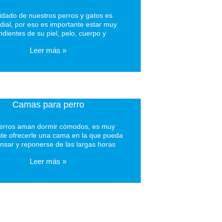
uidado de nuestros perros y gatos es
dial, por eso es importante estar muy
dientes de su piel, pelo, cuerpo y
Leer más »
Camas para perro
erros aman dormir cómodos, es muy
te ofrecerle una cama en la que pueda
nsar y reponerse de las largas horas
Leer más »