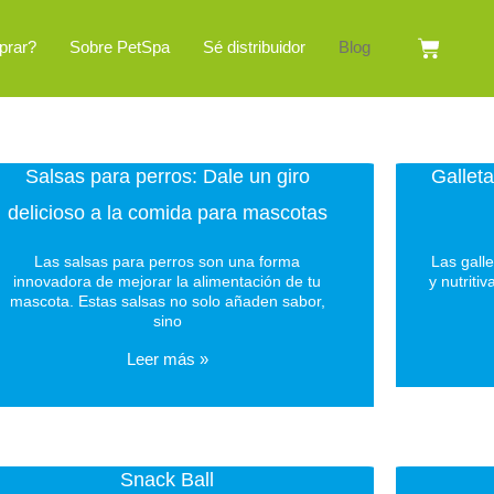
Cart
prar?
Sobre PetSpa
Sé distribuidor
Blog
Salsas para perros: Dale un giro
Galleta
delicioso a la comida para mascotas
Las salsas para perros son una forma
Las gall
innovadora de mejorar la alimentación de tu
y nutriti
mascota. Estas salsas no solo añaden sabor,
sino
Leer más »
Snack Ball