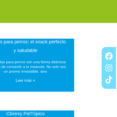
s para perros: el snack perfecto
y saludable
etas para perros son una forma deliciosa
va de consentir a tu mascota. No solo son
un premio irresistible, sino
Leer más »
Clorexy PetTópico