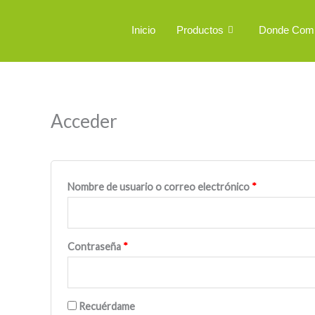
Ir
al
Inicio
Productos
Donde Com
contenido
Obligatorio
Obligatorio
Acceder
Nombre de usuario o correo electrónico
*
Contraseña
*
Recuérdame