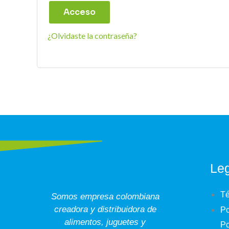
Acceso
¿Olvidaste la contraseña?
Leg
Té
Somos empresa colombiana
creadora y distribuidora de
Po
alimentos, juguetes y
Po