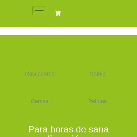
Ir
al
Cart
contenido
Rascadores
Catnip
Camas
Pelotas
Para horas de sana