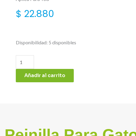
$
22.880
Disponibilidad:
5 disponibles
Peinilla
Para
Gato
Pet
Añadir al carrito
Spa
cantidad
 Peinilla Para Gat