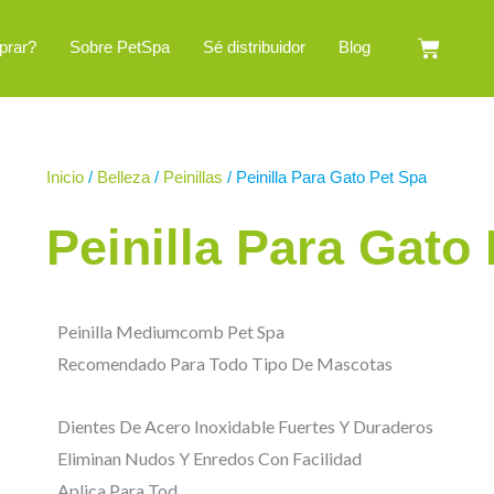
Cart
prar?
Sobre PetSpa
Sé distribuidor
Blog
Inicio
/
Belleza
/
Peinillas
/ Peinilla Para Gato Pet Spa
Peinilla Para Gato
Peinilla Mediumcomb Pet Spa
Recomendado Para Todo Tipo De Mascotas
Dientes De Acero Inoxidable Fuertes Y Duraderos
Eliminan Nudos Y Enredos Con Facilidad
Aplica Para Tod